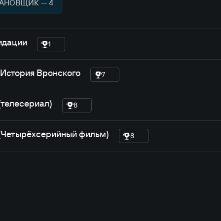
АНОВЩИК — 4
идации
1
 История Вронского
7
(телесериал)
8
(Четырёхсерийный фильм)
8