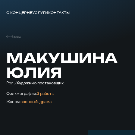
О КОНЦЕРНЕ
УСЛУГИ
КОНТАКТЫ
Назад
МАКУШИНА
ЮЛИЯ
Роль:
Художник-постановщик
Фильмография:
3 работы
Жанры:
военный
,
драма