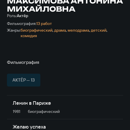
МАКСИМОВА АНТОНИНА
МИХАЙЛОВНА
Роль:
Актёр
Фильмография:
13 работ
Жанры:
биографический
,
драма
,
мелодрама
,
детский
,
комедия
Фильмография
АКТЁР — 13
Ленин в Париже
1981
биографический
Желаю успеха