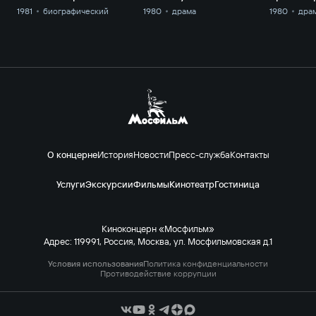
1981
биографический
1980
драма
1980
дра
О концерне
История
Новости
Пресс-служба
Контакты
Услуги
Экскурсии
Фильмы
Кинотеатр
Гостиница
Киноконцерн «Мосфильм»
Адрес: 119991, Россия, Москва, ул. Мосфильмовская д.1
Условия использования
Политика конфиденциальности
Противодействие коррупции