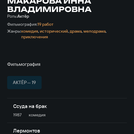
МАКАРОВА ИННА
ВЛАДИМИРОВНА
Роль:
Актёр
Фильмография:
19 работ
Жанры:
комедия
,
исторический
,
драма
,
мелодрама
,
приключе­ния
Фильмография
АКТЁР — 19
Ссуда на брак
1987
комедия
Лермонтов