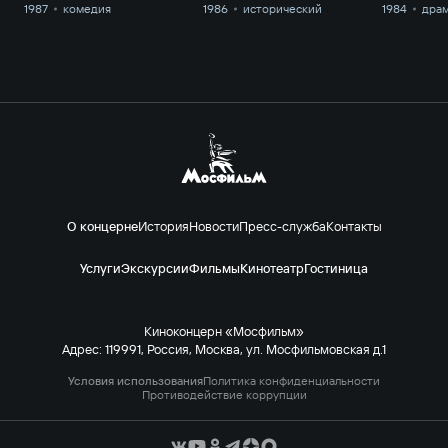
1987
комедия
1986
исторический
1984
дра
О концерне
История
Новости
Пресс-служба
Контакты
Услуги
Экскурсии
Фильмы
Кинотеатр
Гостиница
Киноконцерн «Мосфильм»
Адрес: 119991, Россия, Москва, ул. Мосфильмовская д.1
Условия использования
Политика конфиденциальности
Противодействие коррупции