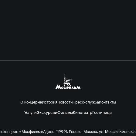
О концерне
История
Новости
Пресс-служба
Контакты
Услуги
Экскурсии
Фильмы
Кинотеатр
Гостиница
ноконцерн «Мосфильм»
Адрес: 119991, Россия, Москва, ул. Мосфильмовская 