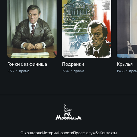
Гонки без финиша
Подранки
Крылья
1977
драма
1976
драма
1966
дра
О концерне
История
Новости
Пресс-служба
Контакты