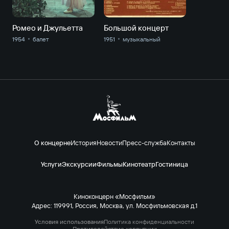
Ромео и Джульетта
Большой концерт
1954
балет
1951
музыкальный
О концерне
История
Новости
Пресс-служба
Контакты
Услуги
Экскурсии
Фильмы
Кинотеатр
Гостиница
Киноконцерн «Мосфильм»
Адрес: 119991, Россия, Москва, ул. Мосфильмовская д.1
Условия использования
Политика конфиденциальности
Противодействие коррупции