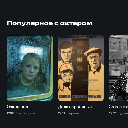
Популярное с актером
Ожидание
Дела сердечные
За все в 
1980
мелодрама
1973
драма
1972
дра