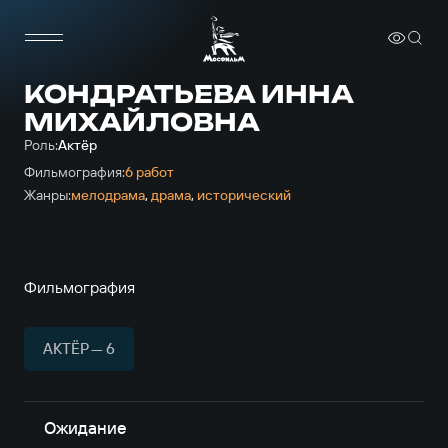
КОНДРАТЬЕВА ИННА
МИХАЙЛОВНА
Роль:
Актёр
Фильмография:
6 работ
Жанры:
мелодрама
,
драма
,
исторический
Фильмография
АКТЁР — 6
Ожидание