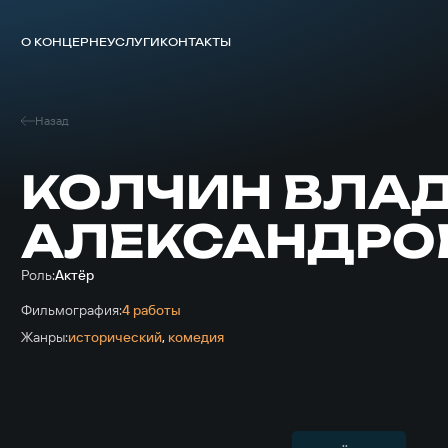
О КОНЦЕРНЕ
УСЛУГИ
КОНТАКТЫ
Назад
КОЛЧИН ВЛА
АЛЕКСАНДРО
Роль:
Актёр
Фильмография:
4 работы
Жанры:
исторический
,
комедия