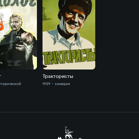
г
Трактористы
сторический
1939
комедия