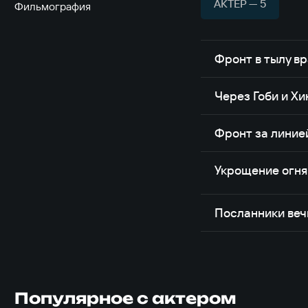
АКТЁР — 5
Фильмография
Фронт в тылу вр
Через Гоби и Хи
Фронт за линие
Укрощение огня
Посланники веч
Популярное с актером