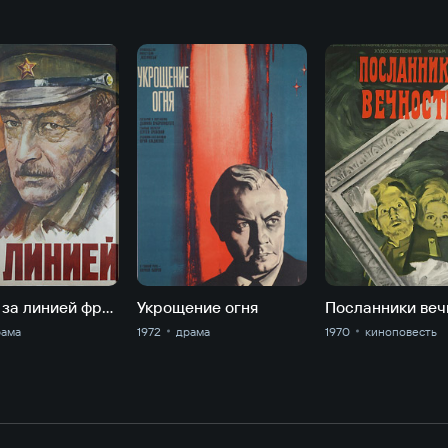
Фронт за линией фронта
Укрощение огня
Посланники веч
рама
1972
драма
1970
киноповесть