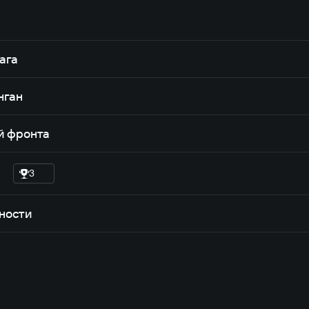
ага
нган
й фронта
3
ности