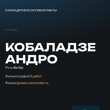
О КОНЦЕРНЕ
УСЛУГИ
КОНТАКТЫ
Назад
КОБАЛАДЗЕ
АНДРО
Роль:
Актёр
Фильмография:
5 работ
Жанры:
драма
,
киноповесть