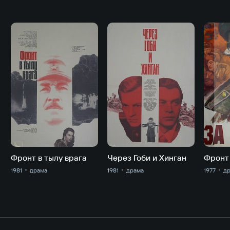
Фронт в тылу врага
Через Гоби и Хинган
1981
драма
1981
драма
1977
д