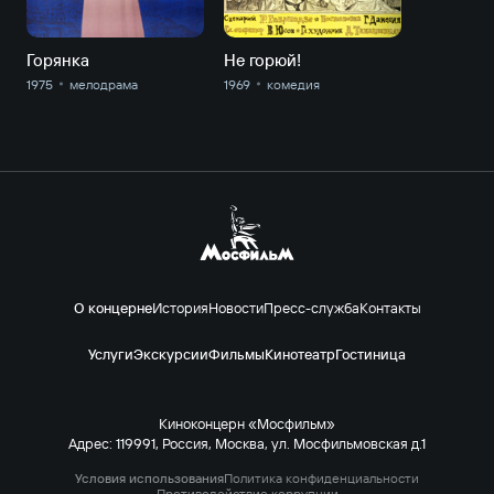
Горянка
Не горюй!
1975
мелодрама
1969
комедия
О концерне
История
Новости
Пресс-служба
Контакты
Услуги
Экскурсии
Фильмы
Кинотеатр
Гостиница
Киноконцерн «Мосфильм»
Адрес: 119991, Россия, Москва, ул. Мосфильмовская д.1
Условия использования
Политика конфиденциальности
Противодействие коррупции