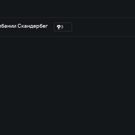
лбании Скандербег
3