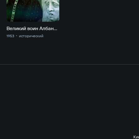
Великий воин Албании Скандербег
1953
исторический
Ки