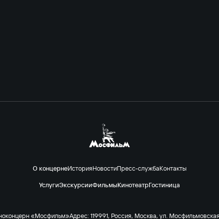
О концерне
История
Новости
Пресс-служба
Контакты
Услуги
Экскурсии
Фильмы
Кинотеатр
Гостиница
ноконцерн «Мосфильм»
Адрес: 119991, Россия, Москва, ул. Мосфильмовская 