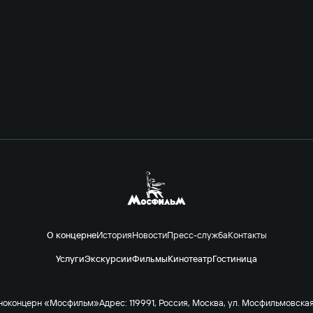
О концерне
История
Новости
Пресс-служба
Контакты
Услуги
Экскурсии
Фильмы
Кинотеатр
Гостиница
ноконцерн «Мосфильм»
Адрес: 119991, Россия, Москва, ул. Мосфильмовская 