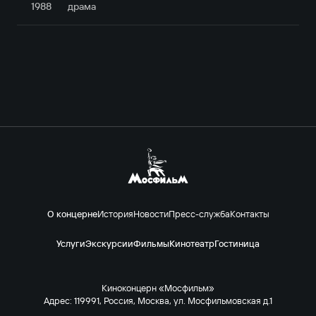
1988
драма
О концерне
История
Новости
Пресс-служба
Контакты
Услуги
Экскурсии
Фильмы
Кинотеатр
Гостиница
Киноконцерн «Мосфильм»
Адрес: 119991, Россия, Москва, ул. Мосфильмовская д.1