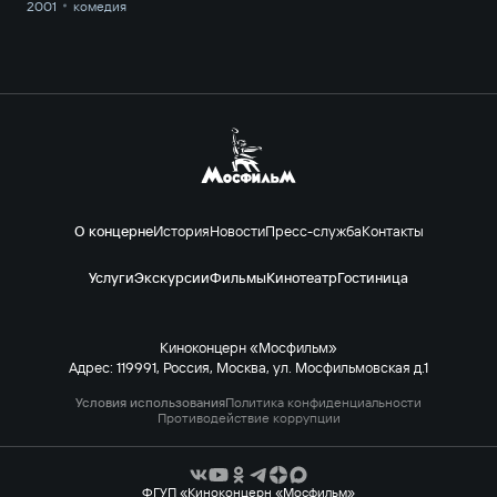
2001
комедия
О концерне
История
Новости
Пресс-служба
Контакты
Услуги
Экскурсии
Фильмы
Кинотеатр
Гостиница
Киноконцерн «Мосфильм»
Адрес: 119991, Россия, Москва, ул. Мосфильмовская д.1
Условия использования
Политика конфиденциальности
Противодействие коррупции
ФГУП «Киноконцерн «Мосфильм»