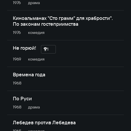
1976
драма
Киноальманах "Сто грамм" для храбрости".
По законам гостеприимства
1976
комедия
Не горюй!
1
1969
комедия
Времена года
1968
По Руси
1968
драма
Лебедев против Лебедева
1965
комедия