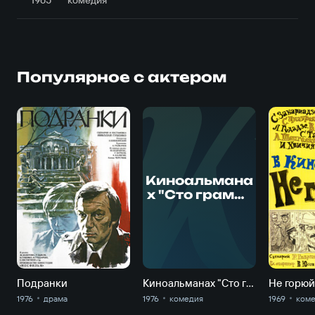
Популярное с актером
К
Киноальмана
х "Сто грамм"
для
храбрости".
По законам
гостеприимст
ва
Подранки
Киноальманах "Сто грамм" для храбрости". По законам гостеприимства
Не горюй
1976
драма
1976
комедия
1969
ком