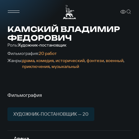
КАМСКИЙ ВЛАДИМИР
ФЕДОРОВИЧ
Роль:
Художник-постановщик
Фильмография:
20 работ
Жанры:
драма
,
комедия
,
исторический
,
фэнтези
,
военный
,
приключе­ния
,
музыкальный
Фильмография
ХУДОЖНИК-ПОСТАНОВЩИК — 20
Арена