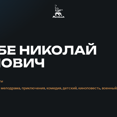
БЕ НИКОЛАЙ
ЛОВИЧ
ты
,
мелодрама
,
приключе­ния
,
комедия
,
детский
,
киноповесть
,
военный