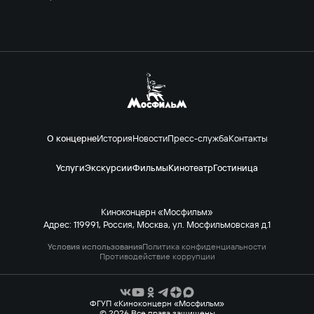
О концерне
История
Новости
Пресс-служба
Контакты
Услуги
Экскурсии
Фильмы
Кинотеатр
Гостиница
Киноконцерн «Мосфильм»
Адрес: 119991, Россия, Москва, ул. Мосфильмовская д.1
Условия использования
Политика конфиденциальности
Противодействие коррупции
ФГУП «Киноконцерн «Мосфильм»
© 2026 Все права защищены