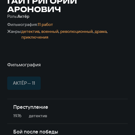
ГАЙ ГРИГОРИЙ
АРОНОВИЧ
Роль:
Актёр
Фильмография:
11 работ
Жанры:
детектив
,
военный
,
революционный
,
драма
,
приключе­ния
Фильмография
АКТЁР — 11
Преступление
1976
детектив
Бой после победы