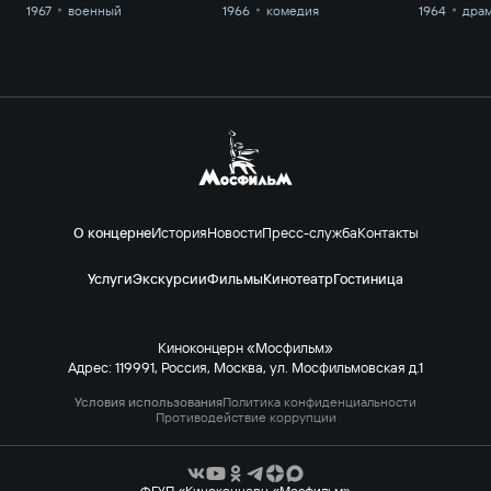
1967
военный
1966
комедия
1964
дра
О концерне
История
Новости
Пресс-служба
Контакты
Услуги
Экскурсии
Фильмы
Кинотеатр
Гостиница
Киноконцерн «Мосфильм»
Адрес: 119991, Россия, Москва, ул. Мосфильмовская д.1
Условия использования
Политика конфиденциальности
Противодействие коррупции
ФГУП «Киноконцерн «Мосфильм»