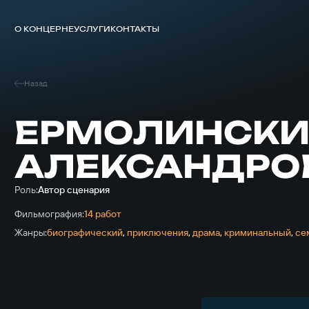
О КОНЦЕРНЕ
УСЛУГИ
КОНТАКТЫ
Назад
ЕРМОЛИНСКИ
АЛЕКСАНДРО
Роль:
Автор сценария
Фильмография:
14 работ
Жанры:
биографический
,
приключе­ния
,
драма
,
криминальный
,
се