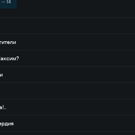
— 14
тители
Максим?
и
!..
ердия