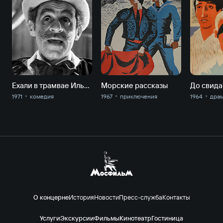
Ехали в трамвае Ильф и Петров
Морские рассказы
1971
комедия
1967
приключе­ния
1964
дра
О концерне
История
Новости
Пресс-служба
Контакты
Услуги
Экскурсии
Фильмы
Кинотеатр
Гостиница