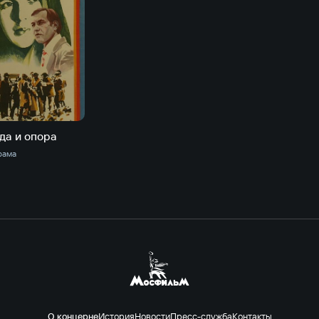
да и опора
рама
О концерне
История
Новости
Пресс-служба
Контакты