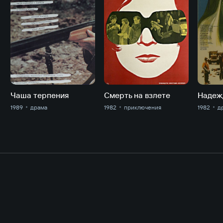
Чаша терпения
Смерть на взлете
Надеж
1989
драма
1982
приключе­ния
1982
д