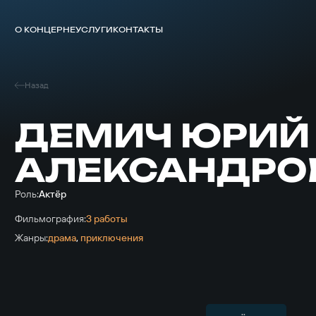
О КОНЦЕРНЕ
УСЛУГИ
КОНТАКТЫ
Назад
ДЕМИЧ ЮРИЙ
АЛЕКСАНДРО
Роль:
Актёр
Фильмография:
3 работы
Жанры:
драма
,
приключе­ния