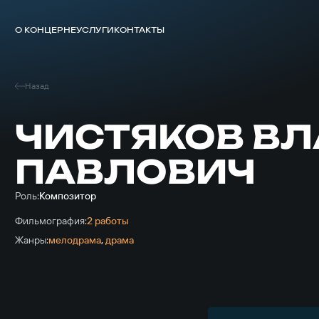
О КОНЦЕРНЕ
УСЛУГИ
КОНТАКТЫ
Назад
ЧИСТЯКОВ В
ПАВЛОВИЧ
Роль:
Композитор
Фильмография:
2 работы
Жанры:
мелодрама
,
драма