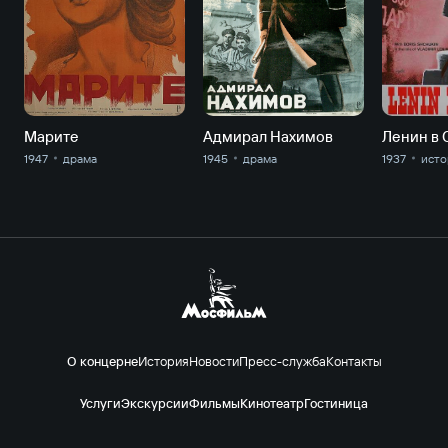
Марите
Адмирал Нахимов
Ленин в 
1947
драма
1945
драма
1937
исто
О концерне
История
Новости
Пресс-служба
Контакты
Услуги
Экскурсии
Фильмы
Кинотеатр
Гостиница