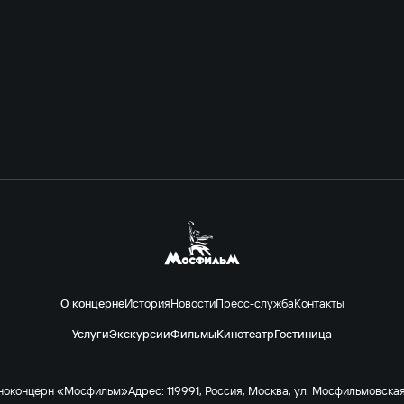
О концерне
История
Новости
Пресс-служба
Контакты
Услуги
Экскурсии
Фильмы
Кинотеатр
Гостиница
ноконцерн «Мосфильм»
Адрес: 119991, Россия, Москва, ул. Мосфильмовская 