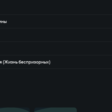
ины
я (Жизнь беспризорных)