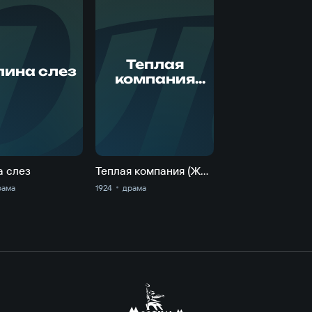
П
Д
Теплая
ина слез
компания
(Жизнь
беспризорны
х)
а слез
Теплая компания (Жизнь беспризорных)
рама
1924
драма