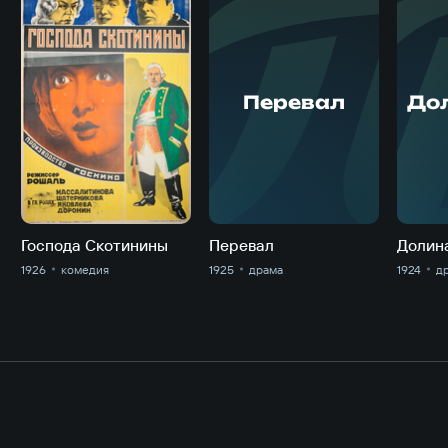
Перевал
Дол
Господа Скотинины
Перевал
Долин
1926
комедия
1925
драма
1924
д