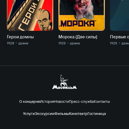
Герои домны
Морока (Две силы)
Первые 
1928
драма
1925
драма
1925
дра
О концерне
История
Новости
Пресс-служба
Контакты
Услуги
Экскурсии
Фильмы
Кинотеатр
Гостиница