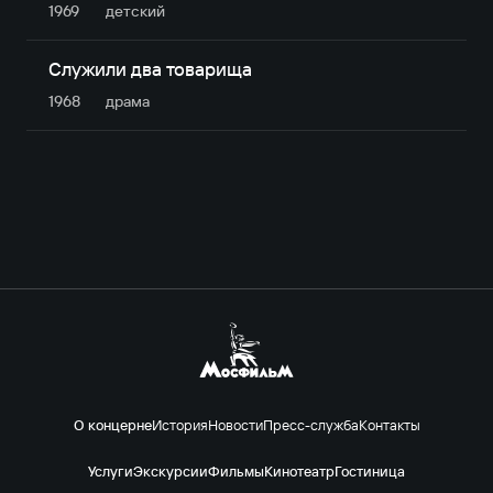
1969
детский
Служили два товарища
1968
драма
О концерне
История
Новости
Пресс-служба
Контакты
Услуги
Экскурсии
Фильмы
Кинотеатр
Гостиница