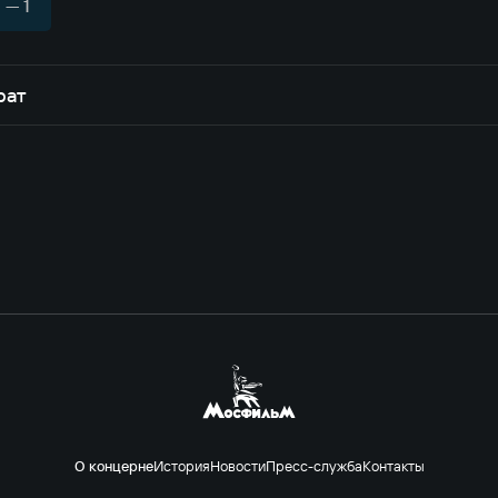
— 1
рат
О концерне
История
Новости
Пресс-служба
Контакты