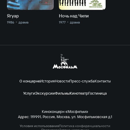
Ягуар
Ночь над Чили
1986
драма
1977
драма
О концерне
История
Новости
Пресс-служба
Контакты
Услуги
Экскурсии
Фильмы
Кинотеатр
Гостиница
Киноконцерн «Мосфильм»
Адрес: 119991, Россия, Москва, ул. Мосфильмовская д.1
Условия использования
Политика конфиденциальности
Противодействие коррупции