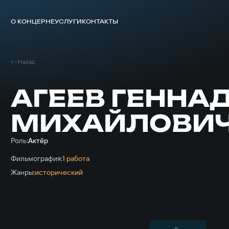
О КОНЦЕРНЕ
УСЛУГИ
КОНТАКТЫ
Назад
АГЕЕВ ГЕННА
МИХАЙЛОВИ
Роль:
Актёр
Фильмография:
1 работа
Жанры:
исторический