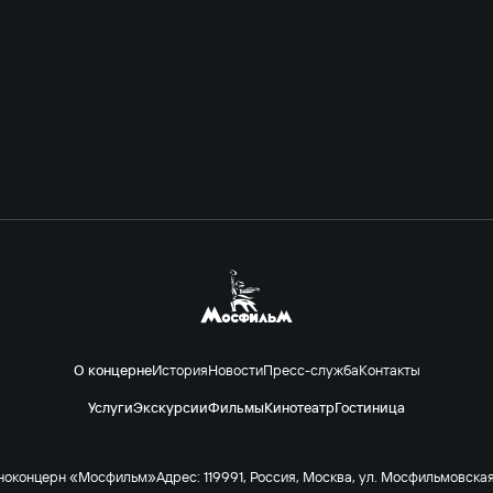
О концерне
История
Новости
Пресс-служба
Контакты
Услуги
Экскурсии
Фильмы
Кинотеатр
Гостиница
ноконцерн «Мосфильм»
Адрес: 119991, Россия, Москва, ул. Мосфильмовская 