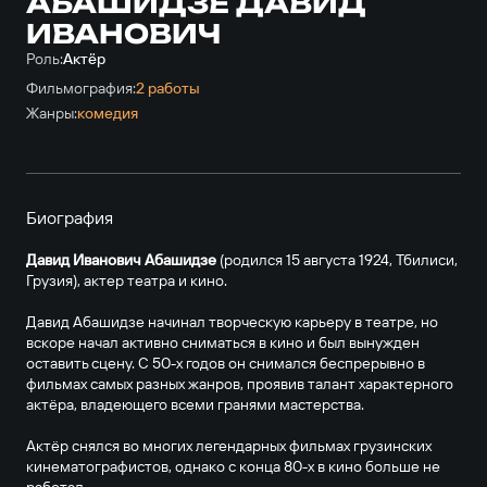
АБАШИДЗЕ ДАВИД
ИВАНОВИЧ
Роль:
Актёр
Фильмография:
2 работы
Жанры:
комедия
Биография
Давид Иванович Абашидзе
(родился 15 августа 1924, Тбилиси,
Грузия), актер театра и кино.
Давид Абашидзе начинал творческую карьеру в театре, но
вскоре начал активно сниматься в кино и был вынужден
оставить сцену. С 50-х годов он снимался беспрерывно в
фильмах самых разных жанров, проявив талант характерного
актёра, владеющего всеми гранями мастерства.
Актёр снялся во многих легендарных фильмах грузинских
кинематографистов, однако с конца 80-х в кино больше не
работал.