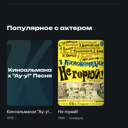
Популярное с актером
К
Киноальмана
х "Ау-у!" Песня
Киноальманах "Ау-у!" Песня
Не горюй!
1975
1969
комедия