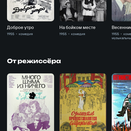
Доброе утро
На бойком месте
Весенние
1955
комедия
1955
комедия
1955
коме
музыкальн
От режиссёра