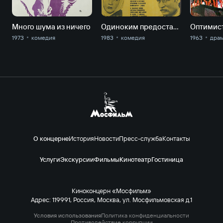
Много шума из ничего
Одиноким предоставляется общежитие
1973
комедия
1983
комедия
1963
дра
О концерне
История
Новости
Пресс-служба
Контакты
Услуги
Экскурсии
Фильмы
Кинотеатр
Гостиница
Киноконцерн «Мосфильм»
Адрес: 119991, Россия, Москва, ул. Мосфильмовская д.1
Условия использования
Политика конфиденциальности
Противодействие коррупции