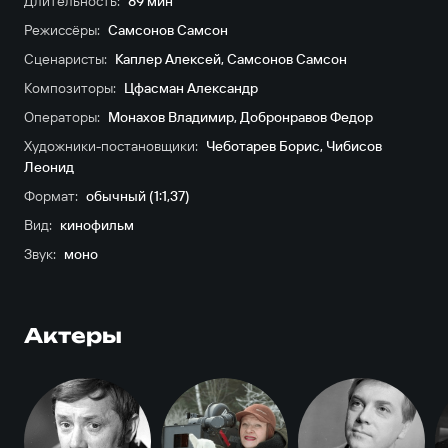
Длительность:
89 мин
Режиссёры:
Самсонов Самсон
Сценаристы:
Каплер Алексей
,
Самсонов Самсон
Композиторы:
Цфасман Александр
Операторы:
Монахов Владимир
,
Добронравов Федор
Художники-постановщики:
Чеботарев Борис
,
Чибисов
Леонид
Формат:
обычный (1:1,37)
Вид:
кинофильм
Звук:
моно
Актеры