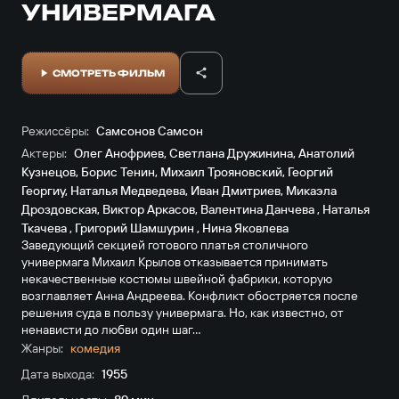
УНИВЕРМАГА
СМОТРЕТЬ ФИЛЬМ
Режиссёры:
Самсонов Самсон
Актеры:
Олег Анофриев
,
Светлана Дружинина
,
Анатолий
Кузнецов
,
Борис Тенин
,
Михаил Трояновский
,
Георгий
Георгиу
,
Наталья Медведева
,
Иван Дмитриев
,
Микаэла
Дроздовская
,
Виктор Аркасов
,
Валентина Данчева
,
Наталья
Ткачева
,
Григорий Шамшурин
,
Нина Яковлева
Заведующий секцией готового платья столичного
универмага Михаил Крылов отказывается принимать
некачественные костюмы швейной фабрики, которую
возглавляет Анна Андреева. Конфликт обостряется после
решения суда в пользу универмага. Но, как известно, от
ненависти до любви один шаг...
Жанры:
комедия
Дата выхода:
1955