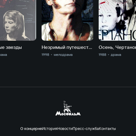
ые звезды
Незримый путешественник
Осень, Чертано
рама
1998
мелодрама
1988
драма
О концерне
История
Новости
Пресс-служба
Контакты