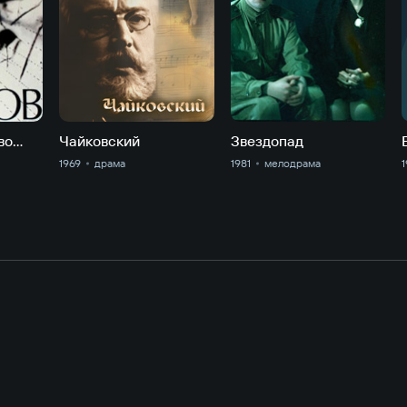
во…
Чайковский
Звездопад
1969
драма
1981
мелодрама
1