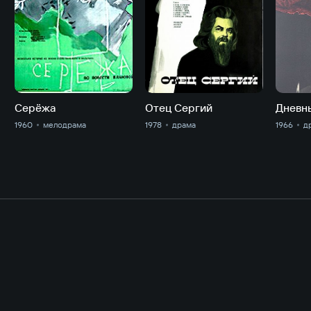
Серёжа
Отец Сергий
Дневн
1960
мелодрама
1978
драма
1966
д