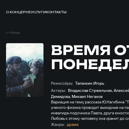
О КОНЦЕРНЕ
УСЛУГИ
КОНТАКТЫ
Назад
ВРЕМЯ О
ПОНЕДЕ
Режиссёры:
Таланкин Игорь
Актеры:
Владислав Стржельчик
,
Алексей
Демидова
,
Михаил Неганов
Вариация на тему рассказа Ю.Нагибина "
ученого-физика проводит выходные на па
инвалида-лодочника Павла, друга юности,
Любовь к этому человеку она хранит до сих
Жанры:
драма