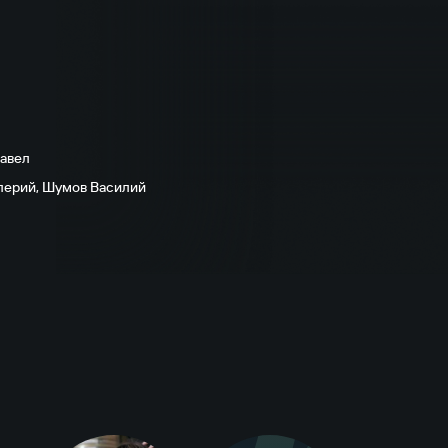
авел
лерий
,
Шумов Василий