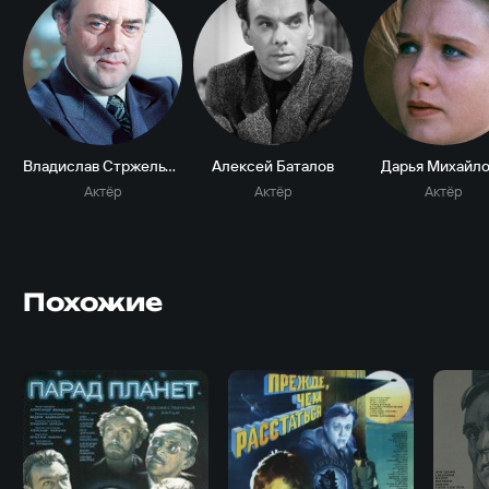
Владислав Стржельчик
Алексей Баталов
Дарья Михайло
Актёр
Актёр
Актёр
Похожие