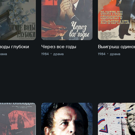
воды глубоки
Через все годы
рама
1984
драма
1984
драма