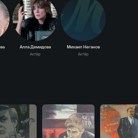
М
ва
Алла Демидова
Михаил Неганов
Актёр
Актёр