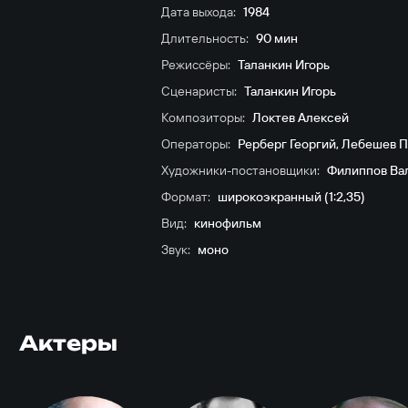
Дата выхода:
1984
Длительность:
90 мин
Режиссёры:
Таланкин Игорь
Сценаристы:
Таланкин Игорь
Композиторы:
Локтев Алексей
Операторы:
Рерберг Георгий
,
Лебешев П
Художники-постановщики:
Филиппов Ва
Формат:
широкоэкранный (1:2,35)
Вид:
кинофильм
Звук:
моно
Актеры