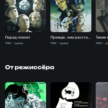
Парад планет
Прежде, чем расстаться
Тихие 
1984
драма
1984
драма
1984
д
От режиссёра