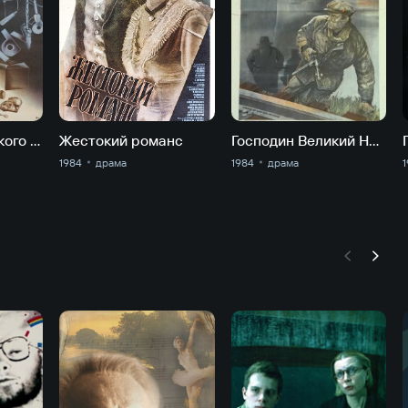
Выигрыш одинокого коммерсанта
Жестокий романс
Господин Великий Новгород
1984
драма
1984
драма
1