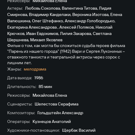
Режиссёры:
Михайлова Елена
Актеры:
Любовь Соколова
,
Валентина Титова
,
Лидия
Смирнова
,
Владимир Канделаки
,
Вероника Изотова
,
Елена
Валюшкина
,
Олег Штефанко
,
Александр Голобородько
,
Екатерина Александрова
,
Алексей Поляков
,
Николай
Крючков
,
Иван Евдокимов
,
Лилия Захарова
,
Светлана
Шершнева
,
Михаил Яковлев
Фильм о том, как могла бы сложиться судьба героев фильма
"Парень из нашего города" (1942) Вари и Сергея Лукониных –
отважного танкиста и театральной актрисы через сорок с
лишним лет.
Жанры:
мелодрама
Дата выхода:
1986
Длительность:
85 мин
Режиссёры:
Михайлова Елена
Сценаристы:
Шелестова Серафима
Композиторы:
Гольдштейн Александр
Операторы:
Кузнецов Анатолий
Художники-постановщики:
Щербак Василий