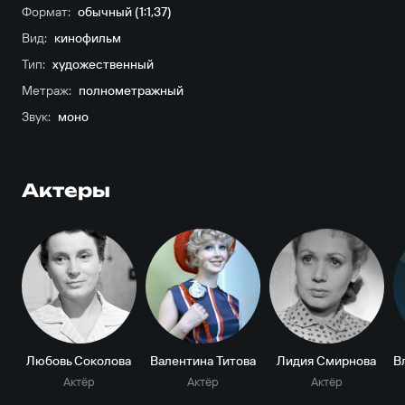
Формат:
обычный (1:1,37)
Вид:
кинофильм
Тип:
художественный
Метраж:
полнометражный
Звук:
моно
Актеры
Любовь Соколова
Валентина Титова
Лидия Смирнова
Актёр
Актёр
Актёр