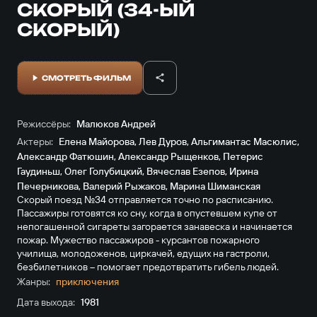
СКОРЫЙ (34-ЫЙ
СКОРЫЙ)
СМОТРЕТЬ ФИЛЬМ
Режиссёры:
Малюков Андрей
Актеры:
Елена Майорова
,
Лев Дуров
,
Альгимантас Масюлис
,
Александр Фатюшин
,
Александр Рыщенков
,
Петерис
Гаудиньш
,
Олег Голубицкий
,
Вячеслав Езепов
,
Ирина
Печерникова
,
Валерий Рыжаков
,
Марина Шиманская
Скорый поезд №34 отправляется точно по расписанию.
Пассажиры готовятся ко сну, когда в опустевшем купе от
непогашенной сигареты загорается занавеска и начинается
пожар. Мужество пассажиров - курсантов пожарного
училища, молодоженов, циркачей, едущих на гастроли,
безбилетников – помогает предотвратить гибель людей.
Жанры:
приключе­ния
Дата выхода:
1981