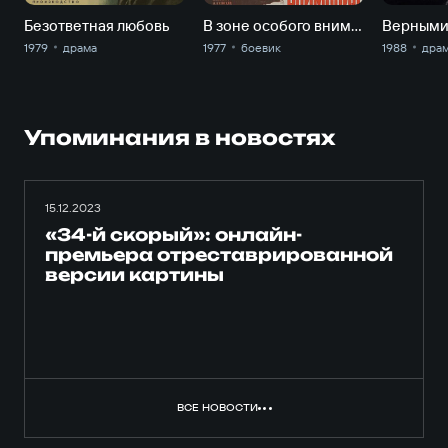
Безответная любовь
В зоне особого внимания
Верными
1979
драма
1977
боевик
1988
дра
Упоминания в новостях
15.12.2023
«34-й скорый»: онлайн-
премьера отреставрированной
версии картины
ВСЕ НОВОСТИ