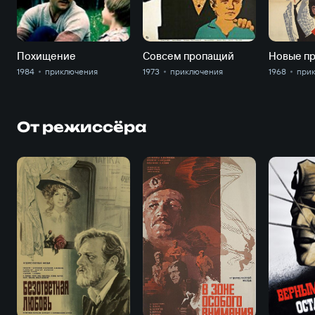
Похищение
Совсем пропащий
1984
приключе­ния
1973
приключе­ния
1968
прик
От режиссёра