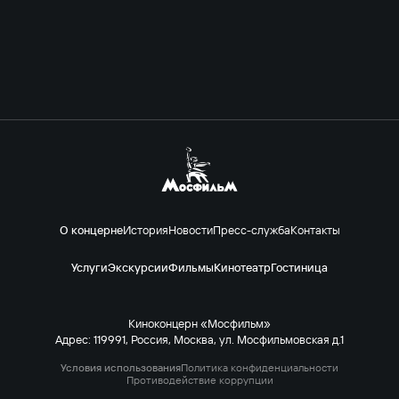
О концерне
История
Новости
Пресс-служба
Контакты
Услуги
Экскурсии
Фильмы
Кинотеатр
Гостиница
Киноконцерн «Мосфильм»
Адрес: 119991, Россия, Москва, ул. Мосфильмовская д.1
Условия использования
Политика конфиденциальности
Противодействие коррупции