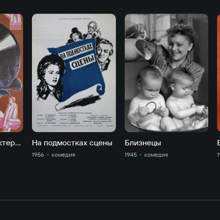
Девушка с характером
На подмостках сцены
Близнецы
1956
комедия
1945
комедия
1