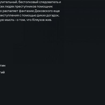
длительный, бестолковый следователь и
всех людях преступников помощник
это распаляет фантазию Дюковского еще
реступления с помощью диких догадок,
ю мысль - о том, что Кляузов жив.
нтин
гий