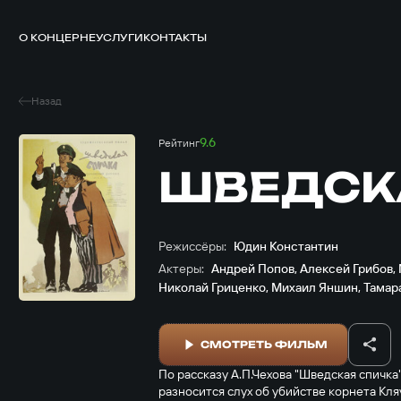
О КОНЦЕРНЕ
УСЛУГИ
КОНТАКТЫ
Назад
9.6
Рейтинг
ШВЕДСК
Режиссёры:
Юдин Константин
Актеры:
Андрей Попов
,
Алексей Грибов
,
Николай Гриценко
,
Михаил Яншин
,
Тамар
СМОТРЕТЬ ФИЛЬМ
По рассказу А.П.Чехова "Шведская спичк
разносится слух об убийстве корнета Кляу