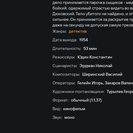
дело принимается парочка сыщиков - ме
бойкий, одержимый страстью видеть во 
Дюковский. Тело убитого не найдено, и 
сильнее. Он принимается за раскрытие п
даже на секунду не допуская самую трезву
Жанры:
детектив
Дата выхода:
1954
Длительность:
53 мин
Режиссёры:
Юдин Константин
Сценаристы:
Эрдман Николай
Композиторы:
Ширинский Василий
Операторы:
Гелейн Игорь
,
Захаров Вале
Художники-постановщики:
Турылев Геор
Формат:
обычный (1:1,37)
Вид:
кинофильм
Звук:
моно