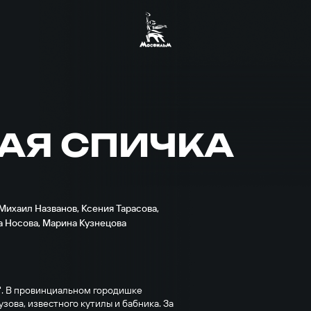
АЯ СПИЧКА
Михаил Названов
,
Ксения Тарасова
,
а Носова
,
Марина Кузнецова
а". В провинциальном городишке
зова, известного кутилы и бабника. За