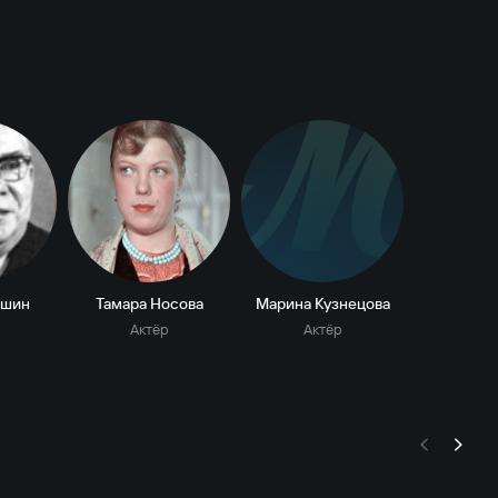
М
ншин
Тамара Носова
Марина Кузнецова
Актёр
Актёр