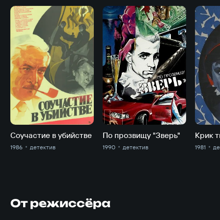
Соучастие в убийстве
По прозвищу "Зверь"
Крик 
1986
детектив
1990
детектив
1981
де
От режиссёра