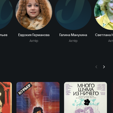
Ю
Г
льев
Евдокия Германова
Галина Манухина
Светлана 
Актёр
Актёр
Ак