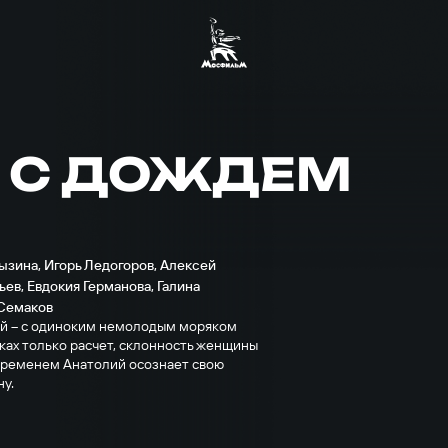
Т С ДОЖДЕМ
лызина
,
Игорь Ледогоров
,
Алексей
ьев
,
Евдокия Германова
,
Галина
Семаков
тей – с одиноким немолодым моряком
пках только расчет, склонность женщины
 временем Анатолий осознает свою
ну.