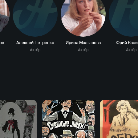
А
ов
Алексей Петренко
Ирина Малышева
Юрий Васи
Актёр
Актёр
Актёр