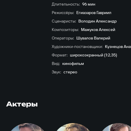
Длительность:
96 мин
Режиссёры:
Егиазаров Гавриил
Сценаристы:
Володин Александр
Композиторы:
Мажуков Алексей
Операторы:
Шувалов Валерий
Художники-постановщики:
Кузнецов Ан
Формат:
широкоэкранный (1:2,35)
Вид:
кинофильм
Звук:
стерео
Актеры