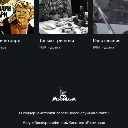
и до зари
Только три ночи
Расставания
рама
1969
драма
1984
драма
О концерне
История
Новости
Пресс-служба
Контакты
Услуги
Экскурсии
Фильмы
Кинотеатр
Гостиница