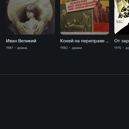
Иван Великий
Коней на переправе не меняют
От зар
1987
драма
1980
драма
1975
д