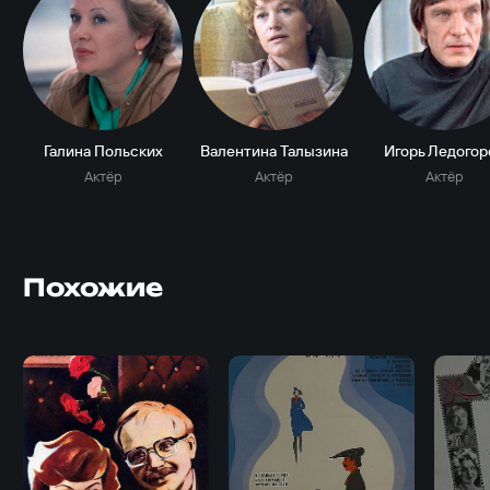
Галина Польских
Валентина Талызина
Игорь Ледогор
Актёр
Актёр
Актёр
Похожие