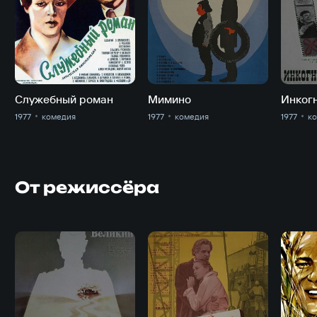
Служебный роман
Мимино
1977
комедия
1977
комедия
1977
к
От режиссёра