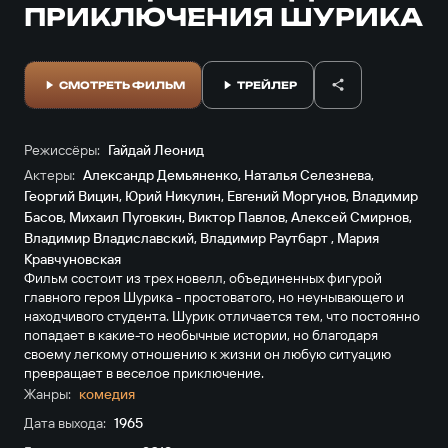
ПРИКЛЮЧЕНИЯ ШУРИКА
СМОТРЕТЬ ФИЛЬМ
ТРЕЙЛЕР
Режиссёры:
Гайдай Леонид
Актеры:
Александр Демьяненко
,
Наталья Селезнева
,
Георгий Вицин
,
Юрий Никулин
,
Евгений Моргунов
,
Владимир
Басов
,
Михаил Пуговкин
,
Виктор Павлов
,
Алексей Смирнов
,
Владимир Владиславский
,
Владимир Раутбарт
,
Мария
Кравчуновская
Фильм состоит из трех новелл, объединенных фигурой
главного героя Шурика - простоватого, но неунывающего и
находчивого студента. Шурик отличается тем, что постоянно
попадает в какие-то необычные истории, но благодаря
своему легкому отношению к жизни он любую ситуацию
превращает в веселое приключение.
Жанры:
комедия
Дата выхода:
1965