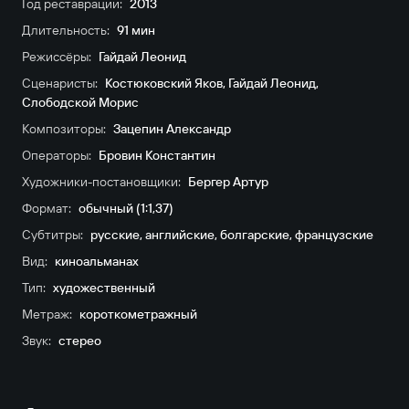
Год реставрации:
2013
Длительность:
91 мин
Режиссёры:
Гайдай Леонид
Сценаристы:
Костюковский Яков
,
Гайдай Леонид
,
Слободской Морис
Композиторы:
Зацепин Александр
Операторы:
Бровин Константин
Художники-постановщики:
Бергер Артур
Формат:
обычный (1:1,37)
Субтитры:
русские
,
английские
,
болгарские
,
французские
Вид:
киноальманах
Тип:
художественный
Метраж:
короткометражный
Звук:
стерео