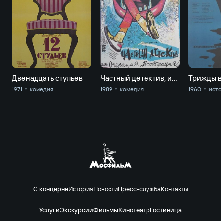
Двенадцать стульев
Частный детектив, или операция "Кооперация"
Трижды 
1971
комедия
1989
комедия
1960
ист
О концерне
История
Новости
Пресс-служба
Контакты
Услуги
Экскурсии
Фильмы
Кинотеатр
Гостиница