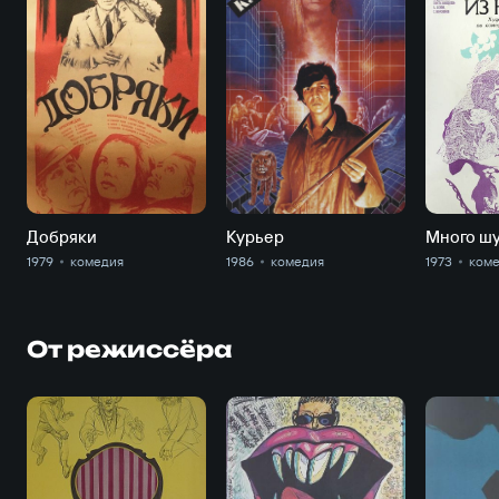
Добряки
Курьер
Много шу
1979
комедия
1986
комедия
1973
ком
От режиссёра