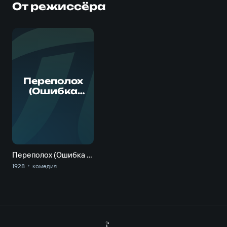
От режиссёра
П
Переполох
(Ошибка
генерала
Стрехи)
Переполох (Ошибка генерала Стрехи)
1928
комедия