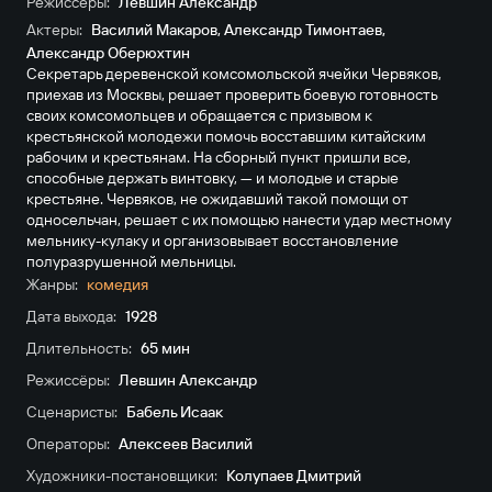
Режиссёры:
Левшин Александр
Актеры:
Василий Макаров
,
Александр Тимонтаев
,
Александр Оберюхтин
Секретарь деревенской комсомольской ячейки Червяков,
приехав из Москвы, решает проверить боевую готовность
своих комсомольцев и обращается с призывом к
крестьянской молодежи помочь восставшим китайским
рабочим и крестьянам. На сборный пункт пришли все,
способные держать винтовку, — и молодые и старые
крестьяне. Червяков, не ожидавший такой помощи от
односельчан, решает с их помощью нанести удар местному
мельнику-кулаку и организовывает восстановление
полуразрушенной мельницы.
Жанры:
комедия
Дата выхода:
1928
Длительность:
65 мин
Режиссёры:
Левшин Александр
Сценаристы:
Бабель Исаак
Операторы:
Алексеев Василий
Художники-постановщики:
Колупаев Дмитрий