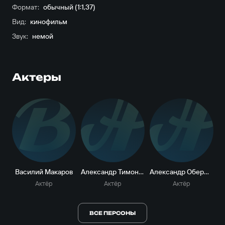
Формат:
обычный (1:1,37)
Вид:
кинофильм
Звук:
немой
Актеры
В
А
А
Василий Макаров
Александр Тимонтаев
Александр Оберюхтин
Актёр
Актёр
Актёр
ВСЕ ПЕРСОНЫ