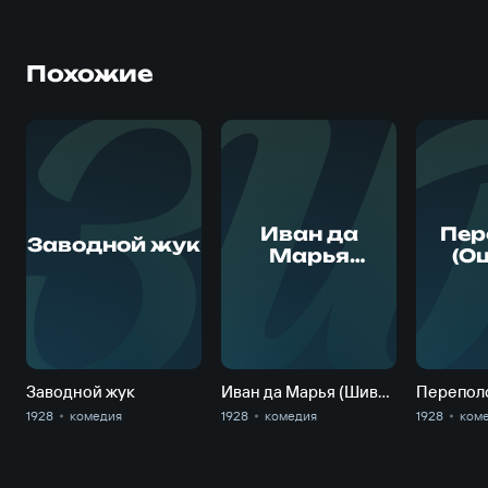
Похожие
З
И
Иван да
Пер
Заводной жук
Марья
(О
(Шиворот-
ге
навыворот)
Ст
Заводной жук
Иван да Марья (Шиворот-навыворот)
1928
комедия
1928
комедия
1928
ком