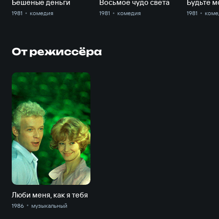
Бешеные деньги
Восьмое чудо света
Будьте 
1981
комедия
1981
комедия
1981
коме
От режиссёра
Люби меня, как я тебя
1986
музыкальный