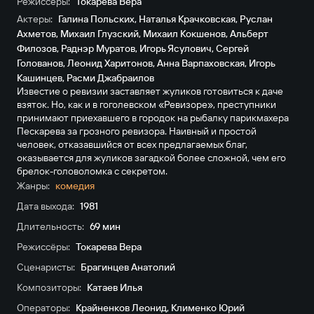
Режиссёры:
Токарева Вера
Актеры:
Галина Польских
,
Наталья Крачковская
,
Руслан
Ахметов
,
Михаил Глузский
,
Михаил Кокшенов
,
Альберт
Филозов
,
Раднэр Муратов
,
Игорь Ясулович
,
Сергей
Голованов
,
Леонид Харитонов
,
Анна Варпаховская
,
Игорь
Кашинцев
,
Расми Джабраилов
Известие о ревизии заставляет жуликов готовиться к даче
взяток. Но, как и в гоголевском «Ревизоре», преступники
принимают приехавшего в городок на рыбалку парикмахера
Пескарева за грозного ревизора. Наивный и простой
человек, отказавшийся от всех предлагаемых благ,
оказывается для жуликов загадкой более сложной, чем его
брелок-головоломка с секретом.
Жанры:
комедия
Дата выхода:
1981
Длительность:
69 мин
Режиссёры:
Токарева Вера
Сценаристы:
Брагинцев Анатолий
Композиторы:
Катаев Илья
Операторы:
Крайненков Леонид
,
Клименко Юрий