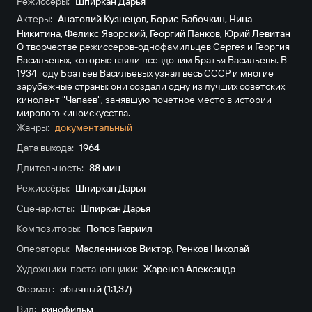
Режиссёры:
Шпиркан Дарья
Актеры:
Анатолий Кузнецов
,
Борис Бабочкин
,
Нина
Никитина
,
Феликс Яворский
,
Георгий Панков
,
Юрий Левитан
О творчестве режиссеров-однофамильцев Сергея и Георгия
Васильевых, которые взяли псевдоним Братья Васильевы. В
1934 году Братьев Васильевых узнал весь СССР и многие
зарубежные страны: они создали одну из лучших советских
кинолент "Чапаев", занявшую почетное место в истории
мирового киноискусства.
Жанры:
документальный
Дата выхода:
1964
Длительность:
88 мин
Режиссёры:
Шпиркан Дарья
Сценаристы:
Шпиркан Дарья
Композиторы:
Попов Гавриил
Операторы:
Масленников Виктор
,
Ренков Николай
Художники-постановщики:
Жаренов Александр
Формат:
обычный (1:1,37)
Вид:
кинофильм