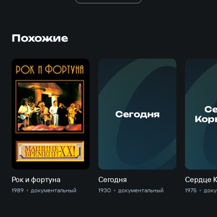
Похожие
С
С
Сегодня
Кор
Рок и фортуна
Сегодня
Сердце 
1989
документальный
1930
документальный
1975
док