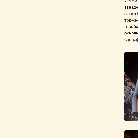
Истоми
звезд
актер 
торже
герой
основн
сцецэ