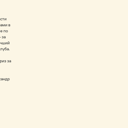
асти
рами в
е по
 за
лучший
луба.
риз за
сандр