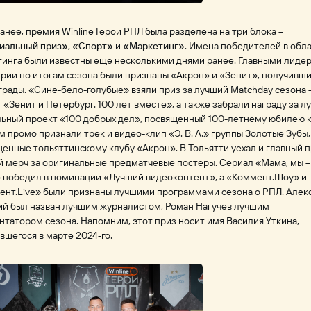
ранее, премия Winline Герои РПЛ была разделена на три блока –
иальный приз», «Спорт»
и
«Маркетинг»
. Имена победителей в обл
инга были известны еще несколькими днями ранее. Главными лиде
рии по итогам сезона были признаны «Акрон» и «Зенит», получивши
грады. «Сине-бело-голубые» взяли приз за лучший Matchday сезона –
 «Зенит и Петербург. 100 лет вместе», а также забрали награду за 
ьный проект «100 добрых дел», посвященный 100-летнему юбилею к
 промо признали трек и видео-клип «Э. В. А.» группы Золотые Зубы,
енные тольяттинскому клубу «Акрон». В Тольятти уехал и главный п
 мерч за оригинальные предматчевые постеры. Сериал «Мама, мы –
 победил в номинации «Лучший видеоконтент», а «Коммент.Шоу» и
ент.Live» были признаны лучшими программами сезона о РПЛ. Алек
ий был назван лучшим журналистом, Роман Нагучев лучшим
татором сезона. Напомним, этот приз носит имя Василия Уткина,
вшегося в марте 2024-го.