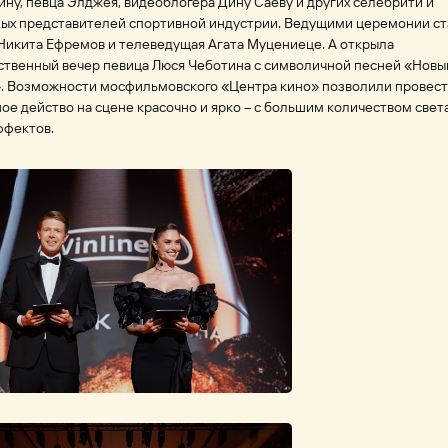
ну, певца Элджея, видеоблогера Дину Саеву и других селебрити и
ных представителей спортивной индустрии. Ведущими церемонии с
Никита Ефремов и телеведущая Агата Муцениеце. А открыла
ственный вечер певица Люся Чеботина с символичной песней «Новы
». Возможности мосфильмовского «Центра кино» позволили провес
ое действо на сцене красочно и ярко – с большим количеством свет
ффектов.