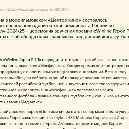
юня 2025
Редакция новостей
3197
ня в мосфильмовском «Центре кино» состоялось
ственное подведение итогов чемпионата России по
лу-2024/25 – церемония вручения премии «Winline Герои 
lm.ru – об обладателях главных наград российского футбол
 «Winline Герои РПЛ» подводит итоги уже в третий раз – и повторно
шем кинокомплексе «Мосфильма». Каждая премия демонстрирует в
продуманную и оригинальную подготовку к церемонии. В этом году
заторы обещали собрать на одной площадке рекордное количество
авителей российской футбольной индустрии и своё слово сдержали
ственное мероприятие на «Мосфильме» посетила вся элита
твенного футбола – лучшие тренеры, футболисты, судьи, комментат
ты, звёзды Медиалиги.
сной дорожке перед «Центром кино» в этот вечер можно было увид
лава Черчесова, хоккеистов клубов НХЛ Михаила Сергачева и Игоря
кина, стенд-ап комика Гурама Амаряна, диджея и модель Карину