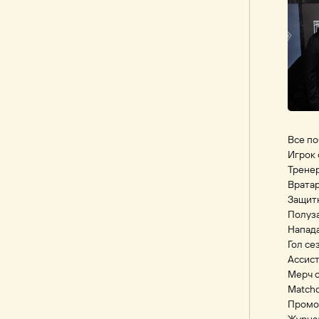
Все по
Игрок 
Тренер
Вратар
Защит
Полуз
Напад
Гол се
Ассист
Мерч 
Matchd
Промо