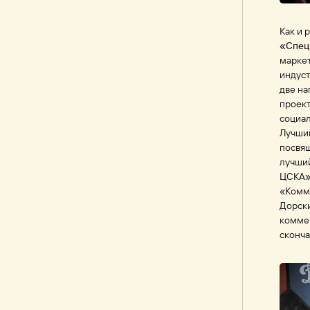
Как и 
«Спец
маркет
индуст
две на
проект
социал
Лучшим
посвящ
лучший
ЦСКА»
«Комм
Дорск
коммен
сконча