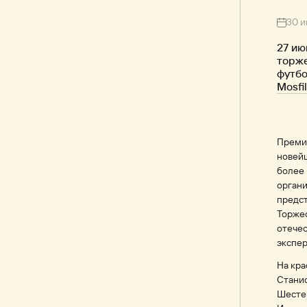
30 и
27 ию
торже
футбо
Mosfi
Премия
новей
более 
органи
предст
Торже
отечес
экспер
На кра
Станис
Шестер