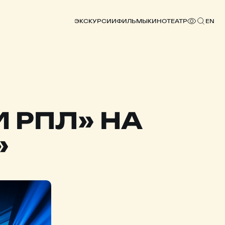
ЭКСКУРСИИ
ФИЛЬМЫ
КИНОТЕАТР
EN
И РПЛ» НА
»