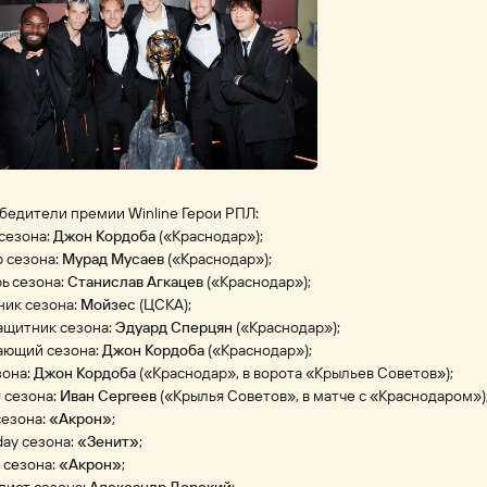
бедители премии Winline Герои РПЛ:
сезона:
Джон Кордоба
(«Краснодар»);
 сезона:
Мурад Мусаев
(«Краснодар»);
ь сезона:
Станислав Агкацев
(«Краснодар»);
ник сезона:
Мойзес
(ЦСКА);
ащитник сезона:
Эдуард Сперцян
(«Краснодар»);
ающий сезона:
Джон Кордоба
(«Краснодар»);
зона:
Джон Кордоба
(«Краснодар», в ворота «Крыльев Советов»);
 сезона:
Иван Сергеев
(«Крылья Советов», в матче с «Краснодаром»)
сезона:
«Акрон»
;
ay сезона:
«Зенит»
;
 сезона:
«Акрон»
;