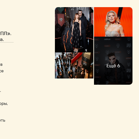
РПЛ».
а.
 в
Ещё 6
се
.
оры,
еть