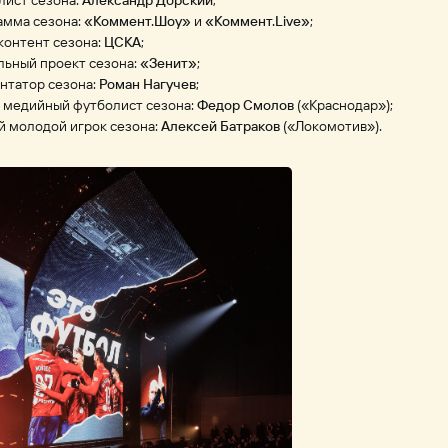
лист сезона:
Александр Дорский
;
амма сезона:
«Коммент.Шоу»
и
«Коммент.Live»
;
контент сезона:
ЦСКА
;
льный проект сезона:
«Зенит»
;
нтатор сезона:
Роман Нагучев
;
 медийный футболист сезона:
Федор Смолов
(«Краснодар»);
й молодой игрок сезона:
Алексей Батраков
(«Локомотив»).