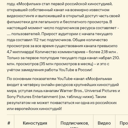
году. «Мосфильм» стал первой российской киностудией,
открывшей собственный канал на всемирно известном
видеохостинге и выложившей в открытый доступ часть своей
фильмотеки для легального и бесплатного просмотра. В
настоящий момент число подписчиков ресурса составляет -
…. пользователей. Прирост аудитории с начала текущего
года составил 112 тыс подписчиков. Общее количество
просмотров за все время существования канала превысило
4,7 миллиарда! Количество комментариев – более 2,18 млн .
Только за первое полугодие текущего года канал набрал 210.
млн. просмотров (35 млн просмотров в месяц) – и это с
учётом замедления работы YouTube в России!
По основным показателям YouTube-канал «Мосфильма»
входит в четвёрку онлайн-ресурсов крупнейших киностудий
мира, уступая лишь каналам Warner Bros., Universal Pictures и
Sony Pictures Entertainment (см. таблицу ниже). Таким
результатом не может похвастаться ни одна из российских
или европейских киностудий!
#
Киностудия
Подписчиков,
Видео
Про