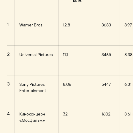
млн.
1
Warner Bros.
12,8
3683
8,97
2
Universal Pictures
11,1
3465
8,38
3
Sony Pictures
8,06
5447
6,31
Entertainment
4
Киноконцерн
7,2
1602
3,61
«Мосфильм»