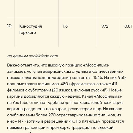
10
Киностудия
1,6
972
0,81
Горького
по данным socialblade.com
Важно отметить, что высокую позицию «Мосфильм»
занимает, уступая американским студиям в количественных
показателях выложенных единиц контента – 1545. Из них: 950
полнометражных фильмов, 480+ фрагментов, а также 411
фильмов с субтитрами (20 языков, включая русский). Новые
картины добавляются каждую неделю. Канал «Мосфильма»
на YouTube отличает удобная для пользователей навигация:
картины разделены по жанрам, режиссерам и пр. На канале
опубликованы более 270 отреставрированных фильмов, из
них – 147 картины в разрешении 4K. По пятницам проводятся
прямые трансляции и премьеры. Традиционно высокий