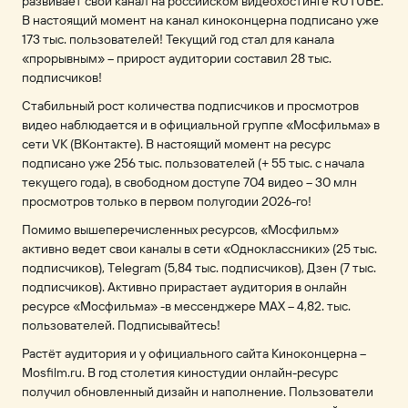
развивает свой канал на российском видеохостинге RUTUBE.
В настоящий момент на канал киноконцерна подписано уже
173 тыс. пользователей! Текущий год стал для канала
«прорывным» – прирост аудитории составил 28 тыс.
подписчиков!
Стабильный рост количества подписчиков и просмотров
видео наблюдается и в официальной группе «Мосфильма» в
сети VK (ВКонтакте). В настоящий момент на ресурс
подписано уже 256 тыс. пользователей (+ 55 тыс. с начала
текущего года), в свободном доступе 704 видео – 30 млн
просмотров только в первом полугодии 2026-го!
Помимо вышеперечисленных ресурсов, «Мосфильм»
активно ведет свои каналы в сети «Одноклассники» (25 тыс.
подписчиков), Тelegram (5,84 тыс. подписчиков), Дзен (7 тыс.
подписчиков). Активно прирастает аудитория в онлайн
ресурсе «Мосфильма» -в мессенджере MAX – 4,82. тыс.
пользователей. Подписывайтесь!
Растёт аудитория и у официального сайта Киноконцерна –
Mosfilm.ru. В год столетия киностудии онлайн-ресурс
получил обновленный дизайн и наполнение. Пользователи