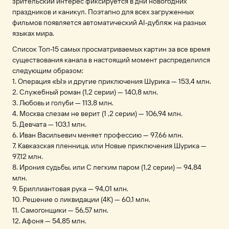
зрительский интерес фиксируется в дни новогодних
праздников и каникул. Поэтапно для всех загруженных
фильмов появляется автоматический AI-дубляж на разных
языках мира.
Список Топ-15 самых просматриваемых картин за все время
существования канала в настоящий момент распределился
следующим образом:
1. Операция «Ы» и другие приключения Шурика — 153,4 млн.
2. Служебный роман (1,2 серии) — 140,8 млн.
3. Любовь и голуби — 113,8 млн.
4. Москва слезам не верит (1 ,2 серии) — 106,94 млн.
5. Девчата — 103,1 млн.
6. Иван Васильевич меняет профессию — 97,66 млн.
7. Кавказская пленница, или Новые приключения Шурика —
97,12 млн.
8. Ирония судьбы, или С легким паром (1,2 серии) — 94,84
млн.
9. Бриллиантовая рука — 94,01 млн.
10. Решение о ликвидации (4K) — 60,1 млн.
11. Самогонщики — 56,57 млн.
12. Афоня — 54,85 млн.