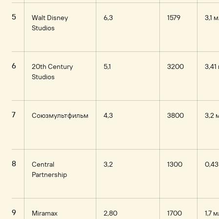
5
Walt Disney
6,3
1579
3,1 
Studios
6
20th Century
5,1
3200
3,41
Studios
7
Союзмультфильм
4,3
3800
3,2 
8
Central
3,2
1300
0,43
Partnership
9
Miramax
2,80
1700
1,7 